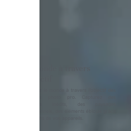
Le monde à travers
l’objectif
Explorez le monde à travers l’objectif des
appareils photo pro. Capturez des
moments inédits, des paysages
exceptionnels, des éléments éblouis grâce
aux flashs de vos appareils.