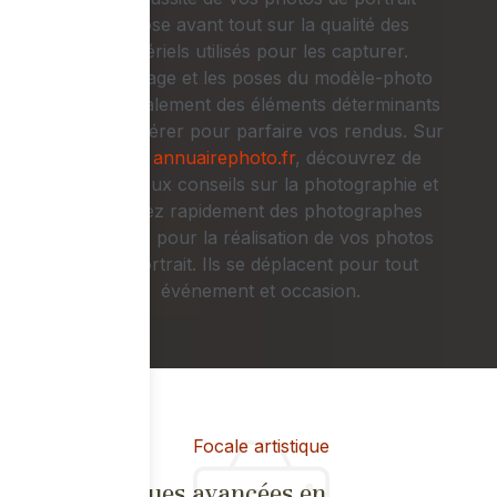
repose avant tout sur la qualité des
matériels utilisés pour les capturer.
L’éclairage et les poses du modèle-photo
sont également des éléments déterminants
à considérer pour parfaire vos rendus. Sur
le site
annuairephoto.fr
, découvrez de
nombreux conseils sur la photographie et
trouvez rapidement des photographes
experts pour la réalisation de vos photos
de portrait. Ils se déplacent pour tout
événement et occasion.
Focale artistique
Techniques avancées en