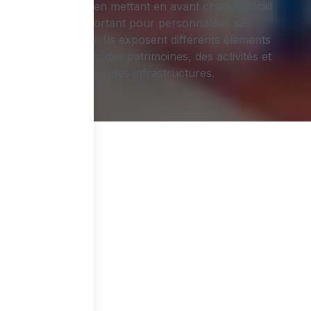
ruelles en mettant en avant chaque détail
important pour personnaliser ses
œuvres. Ils exposent différents éléments
naturels, des patrimoines, des activités et
des infrastructures.
Drones pour la photographie
aérienne
Les drones prennent en photo des
événements ou des paysages en vue
aérienne. Ils peuvent capturer les moindres
détails de vos photographies à quelques
mètres du sol.