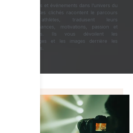
sportives et événements dans l’univers du
sport. Ces clichés racontent le parcours
des athlètes, traduisent leurs
performances, motivations, passion et
émotions. Ils vous dévoilent les
reportages et les images derrière les
coulisses.