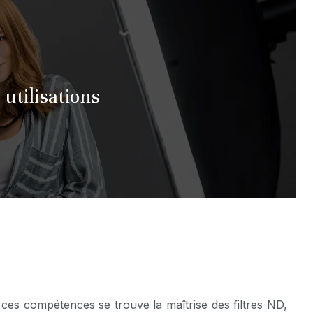
 utilisations
es compétences se trouve la maîtrise des filtres ND,