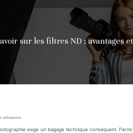
avoir sur les filtres ND : avantages et
t utilisations
otographie exige un bagage technique conséquent. Parmi c