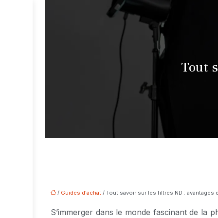
Tout s
/
Guides d'achat
/ Tout savoir sur les filtres ND : avantages e
S’immerger dans le monde fascinant de la ph